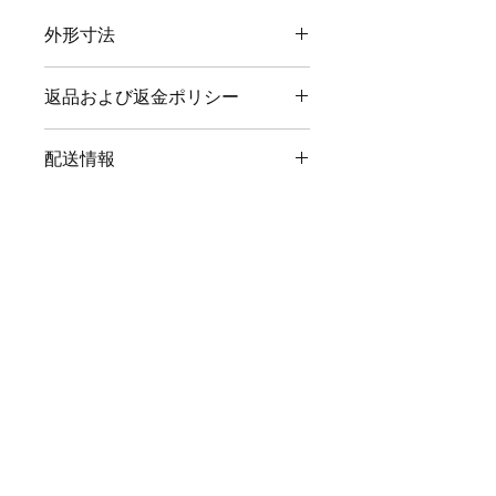
外形寸法
返品および返金ポリシー
重量：16ポンド
シートの高さ：30インチ
未使用の製品は、最長60日間返品でき
寸法：16 "x 16" x 30 "
配送情報
ます。返送費用はお客様負担となりま
シート直径：14.25インチ
す。当社の保証は、1年間の製品の欠
少量の注文はUPSの地上で発送し、大
陥を対象としています。配送中に商品
量の注文はトラックで発送します。
に破損があった場合は修理させていた
UPSを介してほとんどの住宅の注文を
だきます。
発送します。送料無料ですので、最も
Shipping & Returns
経済的な方法で発送いたします。ご希
Store Policy
望があれば、対応いたします。ほとん
Payment Methods
どの注文は約5〜7営業日で発送されま
す。
Contact
Tel:
312-829-4040
ira@chicagobarstools.com